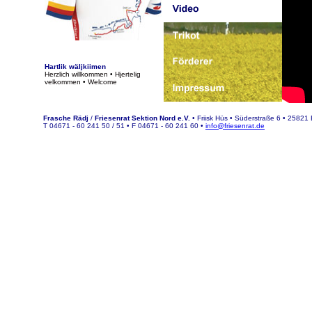
Hartlik wäljkiimen
Herzlich willkommen
•
Hjertelig
velkommen
•
Welcome
Frasche Rädj
/
Friesenrat Sektion Nord e.V.
• Friisk Hüs • Süderstraße 6 • 25821 B
T 04671 - 60 241 50 / 51 • F 04671 - 60 241 60 •
info@friesenrat.de